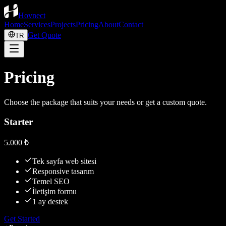
Hovnect
Home
Services
Projects
Pricing
About
Contact
Get Quote
TR
Pricing
Choose the package that suits your needs or get a custom quote.
Starter
5.000 ₺
Tek sayfa web sitesi
Responsive tasarım
Temel SEO
İletişim formu
1 ay destek
Get Started