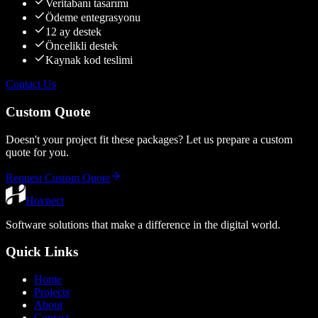
Veritabanı tasarımı
Ödeme entegrasyonu
12 ay destek
Öncelikli destek
Kaynak kod teslimi
Contact Us
Custom Quote
Doesn't your project fit these packages? Let us prepare a custom
quote for you.
Request Custom Quote
Hovnect
Software solutions that make a difference in the digital world.
Quick Links
Home
Projects
About
Contact